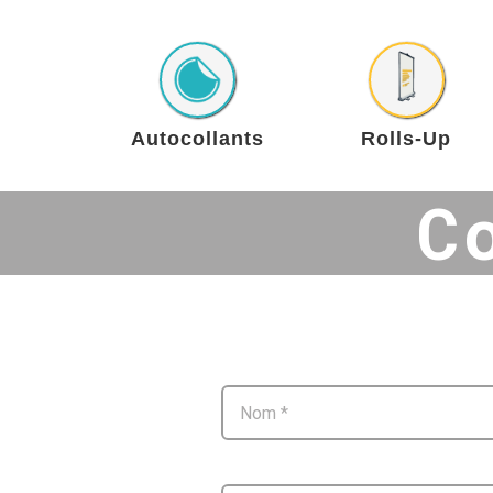
Skip
to
content
Autocollants
Rolls-Up
C