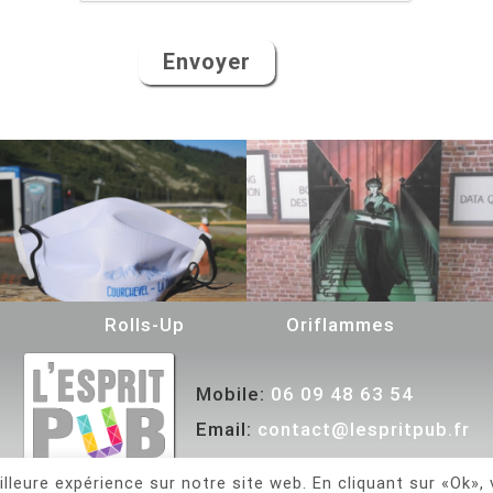
s
Rolls-Up
Oriflammes
Mobile:
06 09 48 63 54
Email:
contact@lespritpub.fr
lleure expérience sur notre site web. En cliquant sur «Ok»,