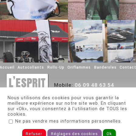
Accueil
Autocollants
Rolls-Up
Oriflammes
Banderoles
Contac
Mobile:
06 09 48 63 54
Email:
contact@lespritpub.fr
Nous utilisons des cookies pour vous garantir la
meilleure expérience sur notre site web. En cliquant
sur «Ok», vous consentez à l'utilisation de TOUS les
cookies.
2020 -
2026 |
Mentions Légales
| Tous droits réservés | Réalisé par
CréaDévWeb
.
Ne pas vendre mes informations personnelles
Refuser
Réglages des cookies
Ok